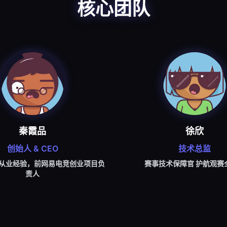
核心团队
秦霞品
徐欣
创始人 & CEO
技术总监
网从业经验，前网易电竞创业项目负
赛事技术保障官 护航观赛
责人