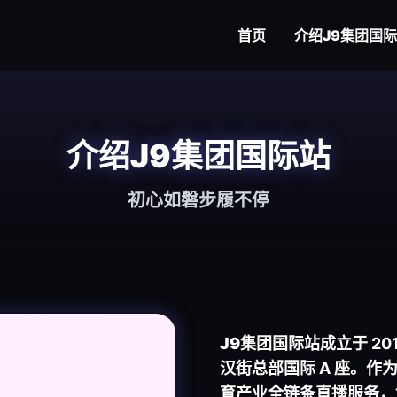
首页
介绍
J9集团国
介绍
J9集团国际站
初心如磐步履不停
J9集团国际站
成立于 2
汉街总部国际 A 座。
育产业全链条直播服务，